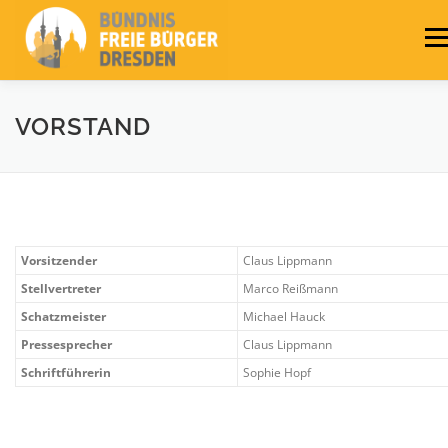
Zum
Inhalt
Men
springen
LEITLINIEN
AKTUELLES
BÜNDNIS
PRESSE
VORSTAND
KONTAKT
WAHLEN 2024
Vorsitzender
Claus Lippmann
Stellvertreter
Marco Reißmann
Schatzmeister
Michael Hauck
Pressesprecher
Claus Lippmann
Schriftführerin
Sophie Hopf