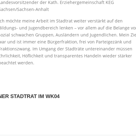
Landesvorsitzender der Kath. Erziehergemeinschaft KEG
Sachsen/Sachsen-Anhalt
Ich möchte meine Arbeit im Stadtrat weiter verstärkt auf den
Bildungs- und Jugendbereich lenken – vor allem auf die Belange v
sozial schwachen Gruppen, Ausländern und Jugendlichen. Mein Zie
war und ist immer eine Bürgerfraktion, frei von Parteigezänk und
Fraktionszwang. Im Umgang der Stadträte untereinander müssen
Ehrlichkeit, Höflichkeit und transparentes Handeln wieder stärker
beachtet werden.
ER STADTRAT IM WK04