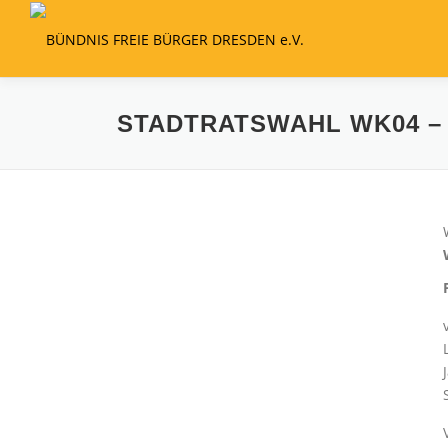
Zum
Inhalt
springen
STADTRATSWAHL WK04 –