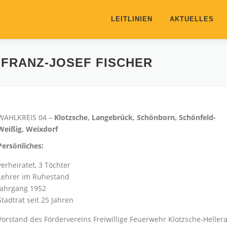
LEITLINIEN
AKTUELLES
 FRANZ-JOSEF FISCHER
WAHLKREIS 04 –
Klotzsche, Langebrück, Schönborn, Schönfeld-
Weißig, Weixdorf
Persönliches:
verheiratet, 3 Töchter
Lehrer im Ruhestand
Jahrgang 1952
Stadtrat seit 25 Jahren
Vorstand des Fördervereins Freiwillige Feuerwehr Klotzsche-Hellera