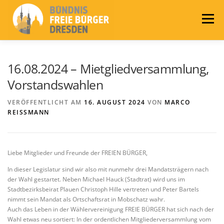
Zum
Inhalt
Menü
springen
LEITLINIEN
AKTUELLES
BÜNDNIS
16.08.2024 – Mietgliedversammlung,
Vorstandswahlen
PRESSE
KONTAKT
WAHLEN 2024
VERÖFFENTLICHT AM
16. AUGUST 2024
VON
MARCO
REISSMANN
Liebe Mitglieder und Freunde der FREIEN BÜRGER,
In dieser Legislatur sind wir also mit nunmehr drei Mandatsträgern nach
der Wahl gestartet. Neben Michael Hauck (Stadtrat) wird uns im
Stadtbezirksbeirat Plauen Christoph Hille vertreten und Peter Bartels
nimmt sein Mandat als Ortschaftsrat in Mobschatz wahr.
Auch das Leben in der Wählervereinigung FREIE BÜRGER hat sich nach der
Wahl etwas neu sortiert: In der ordentlichen Mitgliederversammlung vom