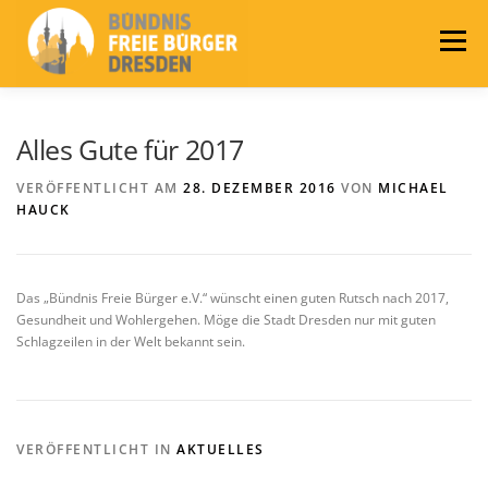
Zum
Inhalt
Menü
springen
LEITLINIEN
AKTUELLES
BÜNDNIS
Alles Gute für 2017
VERÖFFENTLICHT AM
28. DEZEMBER 2016
VON
MICHAEL
HAUCK
PRESSE
KONTAKT
WAHLEN 2024
Das „Bündnis Freie Bürger e.V.“ wünscht einen guten Rutsch nach 2017,
Gesundheit und Wohlergehen. Möge die Stadt Dresden nur mit guten
Schlagzeilen in der Welt bekannt sein.
VERÖFFENTLICHT IN
AKTUELLES