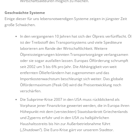
Wirtschaftsakteuren möglich zu machen.
Geschwächte Systeme
Einige dieser für uns lebensnotwendigen Systeme zeigen in jüngster Zeit
große Schwächen.
In den vergangenen 10 Jahren hat sich der Ölpreis verfünffacht. Öl
ist der Treibstoff des Transportsystems und viele Spediteure
laborieren am Rande der Wirtschaftlichkeit. Weitere
Ölpreissteigerungen könnten Transportvorgänge verlangsamen
oder sie sogar ausfallen lassen. Europas Ölförderung schrumpft
seit 2002 um 5 bis 6% pro Jahr. Die Abhängigkeit von weit
entfernten Öllieferländern hat zugenommen und das
Importkostenwachstum beschleunigt sich weiter. Das globale
Ölfördermaximum (Peak Oil) wird die Preisentwicklung noch
verschärfen.
Die Subprime-Krise 2007 in den USA muss rückblickend als
Vorphase jener Finanzkrise gewertet werden, die in Europa ihren
Höhepunkt mit dem (versteckten) Staatsbankrott Griechenlands
und Zyperns erfuhr und in den USA zu halbjährlichen
Haushaltsstreits bis hin zur Außerbetriebnahme führt
(„Shutdown“). Die Euro-Krise gärt vor unserem Stadttor.