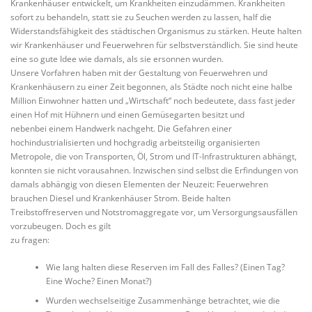
Krankenhäuser entwickelt, um Krankheiten einzudämmen. Krankheiten
sofort zu behandeln, statt sie zu Seuchen werden zu lassen, half die
Widerstandsfähigkeit des städtischen Organismus zu stärken. Heute halten
wir Krankenhäuser und Feuerwehren für selbstverständlich. Sie sind heute
eine so gute Idee wie damals, als sie ersonnen wurden.
Unsere Vorfahren haben mit der Gestaltung von Feuerwehren und
Krankenhäusern zu einer Zeit begonnen, als Städte noch nicht eine halbe
Million Einwohner hatten und „Wirtschaft“ noch bedeutete, dass fast jeder
einen Hof mit Hühnern und einen Gemüsegarten besitzt und
nebenbei einem Handwerk nachgeht. Die Gefahren einer
hochindustrialisierten und hochgradig arbeitsteilig organisierten
Metropole, die von Transporten, Öl, Strom und IT-Infrastrukturen abhängt,
konnten sie nicht vorausahnen. Inzwischen sind selbst die Erfindungen von
damals abhängig von diesen Elementen der Neuzeit: Feuerwehren
brauchen Diesel und Krankenhäuser Strom. Beide halten
Treibstoffreserven und Notstromaggregate vor, um Versorgungsausfällen
vorzubeugen. Doch es gilt
zu fragen:
Wie lang halten diese Reserven im Fall des Falles? (Einen Tag?
Eine Woche? Einen Monat?)
Wurden wechselseitige Zusammenhänge betrachtet, wie die