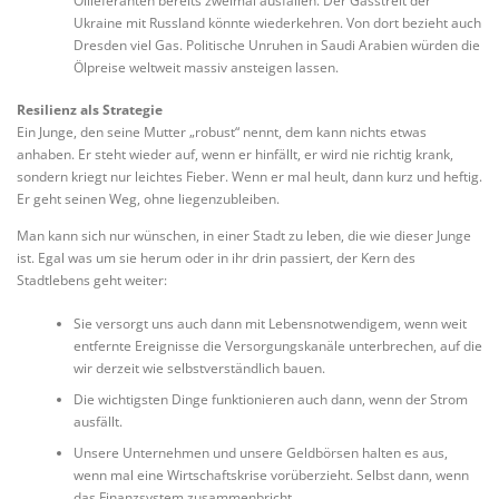
Öllieferanten bereits zweimal ausfallen. Der Gasstreit der
Ukraine mit Russland könnte wiederkehren. Von dort bezieht auch
Dresden viel Gas. Politische Unruhen in Saudi Arabien würden die
Ölpreise weltweit massiv ansteigen lassen.
Resilienz als Strategie
Ein Junge, den seine Mutter „robust“ nennt, dem kann nichts etwas
anhaben. Er steht wieder auf, wenn er hinfällt, er wird nie richtig krank,
sondern kriegt nur leichtes Fieber. Wenn er mal heult, dann kurz und heftig.
Er geht seinen Weg, ohne liegenzubleiben.
Man kann sich nur wünschen, in einer Stadt zu leben, die wie dieser Junge
ist. Egal was um sie herum oder in ihr drin passiert, der Kern des
Stadtlebens geht weiter:
Sie versorgt uns auch dann mit Lebensnotwendigem, wenn weit
entfernte Ereignisse die Versorgungskanäle unterbrechen, auf die
wir derzeit wie selbstverständlich bauen.
Die wichtigsten Dinge funktionieren auch dann, wenn der Strom
ausfällt.
Unsere Unternehmen und unsere Geldbörsen halten es aus,
wenn mal eine Wirtschaftskrise vorüberzieht. Selbst dann, wenn
das Finanzsystem zusammenbricht.