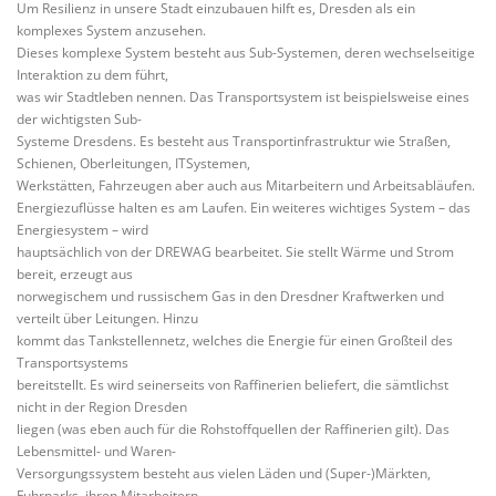
Um Resilienz in unsere Stadt einzubauen hilft es, Dresden als ein
komplexes System anzusehen.
Dieses komplexe System besteht aus Sub-Systemen, deren wechselseitige
Interaktion zu dem führt,
was wir Stadtleben nennen. Das Transportsystem ist beispielsweise eines
der wichtigsten Sub-
Systeme Dresdens. Es besteht aus Transportinfrastruktur wie Straßen,
Schienen, Oberleitungen, ITSystemen,
Werkstätten, Fahrzeugen aber auch aus Mitarbeitern und Arbeitsabläufen.
Energiezuflüsse halten es am Laufen. Ein weiteres wichtiges System – das
Energiesystem – wird
hauptsächlich von der DREWAG bearbeitet. Sie stellt Wärme und Strom
bereit, erzeugt aus
norwegischem und russischem Gas in den Dresdner Kraftwerken und
verteilt über Leitungen. Hinzu
kommt das Tankstellennetz, welches die Energie für einen Großteil des
Transportsystems
bereitstellt. Es wird seinerseits von Raffinerien beliefert, die sämtlichst
nicht in der Region Dresden
liegen (was eben auch für die Rohstoffquellen der Raffinerien gilt). Das
Lebensmittel- und Waren-
Versorgungssystem besteht aus vielen Läden und (Super-)Märkten,
Fuhrparks, ihren Mitarbeitern