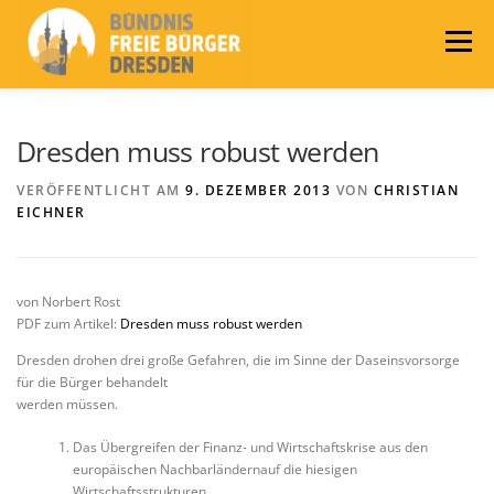
Zum
Inhalt
Menü
springen
LEITLINIEN
AKTUELLES
BÜNDNIS
Dresden muss robust werden
VERÖFFENTLICHT AM
9. DEZEMBER 2013
VON
CHRISTIAN
EICHNER
PRESSE
KONTAKT
WAHLEN 2024
von Norbert Rost
PDF zum Artikel:
Dresden muss robust werden
Dresden drohen drei große Gefahren, die im Sinne der Daseinsvorsorge
für die Bürger behandelt
werden müssen.
Das Übergreifen der Finanz- und Wirtschaftskrise aus den
europäischen Nachbarländernauf die hiesigen
Wirtschaftsstrukturen.