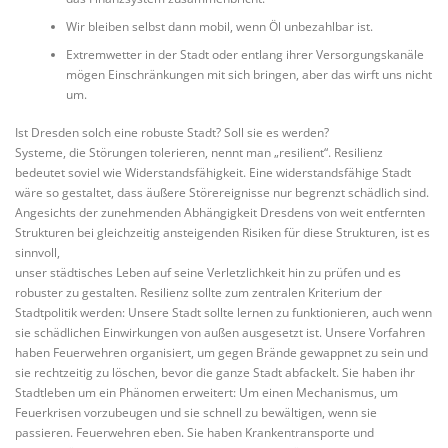
Wir bleiben selbst dann mobil, wenn Öl unbezahlbar ist.
Extremwetter in der Stadt oder entlang ihrer Versorgungskanäle
mögen Einschränkungen mit sich bringen, aber das wirft uns nicht
um.
Ist Dresden solch eine robuste Stadt? Soll sie es werden?
Systeme, die Störungen tolerieren, nennt man „resilient“. Resilienz
bedeutet soviel wie Widerstandsfähigkeit. Eine widerstandsfähige Stadt
wäre so gestaltet, dass äußere Störereignisse nur begrenzt schädlich sind.
Angesichts der zunehmenden Abhängigkeit Dresdens von weit entfernten
Strukturen bei gleichzeitig ansteigenden Risiken für diese Strukturen, ist es
sinnvoll,
unser städtisches Leben auf seine Verletzlichkeit hin zu prüfen und es
robuster zu gestalten. Resilienz sollte zum zentralen Kriterium der
Stadtpolitik werden: Unsere Stadt sollte lernen zu funktionieren, auch wenn
sie schädlichen Einwirkungen von außen ausgesetzt ist. Unsere Vorfahren
haben Feuerwehren organisiert, um gegen Brände gewappnet zu sein und
sie rechtzeitig zu löschen, bevor die ganze Stadt abfackelt. Sie haben ihr
Stadtleben um ein Phänomen erweitert: Um einen Mechanismus, um
Feuerkrisen vorzubeugen und sie schnell zu bewältigen, wenn sie
passieren. Feuerwehren eben. Sie haben Krankentransporte und