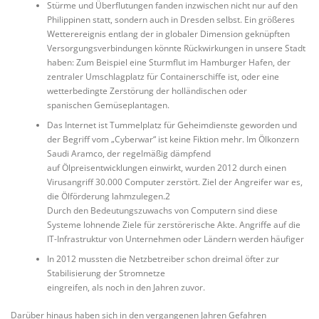
Stürme und Überflutungen fanden inzwischen nicht nur auf den
Philippinen statt, sondern auch in Dresden selbst. Ein größeres
Wetterereignis entlang der in globaler Dimension geknüpften
Versorgungsverbindungen könnte Rückwirkungen in unsere Stadt
haben: Zum Beispiel eine Sturmflut im Hamburger Hafen, der
zentraler Umschlagplatz für Containerschiffe ist, oder eine
wetterbedingte Zerstörung der holländischen oder
spanischen Gemüseplantagen.
Das Internet ist Tummelplatz für Geheimdienste geworden und
der Begriff vom „Cyberwar“ ist keine Fiktion mehr. Im Ölkonzern
Saudi Aramco, der regelmäßig dämpfend
auf Ölpreisentwicklungen einwirkt, wurden 2012 durch einen
Virusangriff 30.000 Computer zerstört. Ziel der Angreifer war es,
die Ölförderung lahmzulegen.2
Durch den Bedeutungszuwachs von Computern sind diese
Systeme lohnende Ziele für zerstörerische Akte. Angriffe auf die
IT-Infrastruktur von Unternehmen oder Ländern werden häufiger
In 2012 mussten die Netzbetreiber schon dreimal öfter zur
Stabilisierung der Stromnetze
eingreifen, als noch in den Jahren zuvor.
Darüber hinaus haben sich in den vergangenen Jahren Gefahren