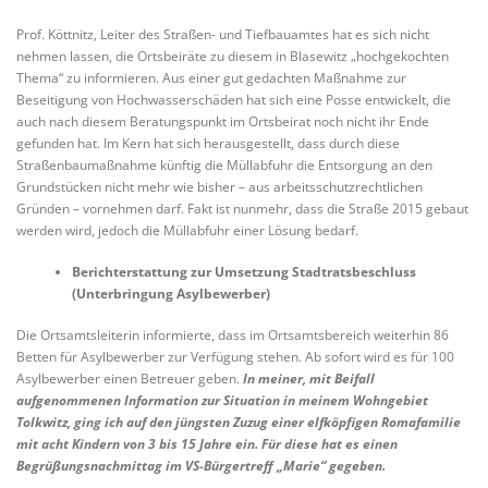
Prof. Köttnitz, Leiter des Straßen- und Tiefbauamtes hat es sich nicht
nehmen lassen, die Ortsbeiräte zu diesem in Blasewitz „hochgekochten
Thema“ zu informieren. Aus einer gut gedachten Maßnahme zur
Beseitigung von Hochwasserschäden hat sich eine Posse entwickelt, die
auch nach diesem Beratungspunkt im Ortsbeirat noch nicht ihr Ende
gefunden hat. Im Kern hat sich herausgestellt, dass durch diese
Straßenbaumaßnahme künftig die Müllabfuhr die Entsorgung an den
Grundstücken nicht mehr wie bisher – aus arbeitsschutzrechtlichen
Gründen – vornehmen darf. Fakt ist nunmehr, dass die Straße 2015 gebaut
werden wird, jedoch die Müllabfuhr einer Lösung bedarf.
Berichterstattung zur Umsetzung Stadtratsbeschluss
(Unterbringung Asylbewerber)
Die Ortsamtsleiterin informierte, dass im Ortsamtsbereich weiterhin 86
Betten für Asylbewerber zur Verfügung stehen. Ab sofort wird es für 100
Asylbewerber einen Betreuer geben.
In meiner, mit Beifall
aufgenommenen Information zur Situation in meinem Wohngebiet
Tolkwitz, ging ich auf den jüngsten Zuzug einer elfköpfigen Romafamilie
mit acht Kindern von 3 bis 15 Jahre ein. Für diese hat es einen
Begrüßungsnachmittag im VS-Bürgertreff „Marie“ gegeben.