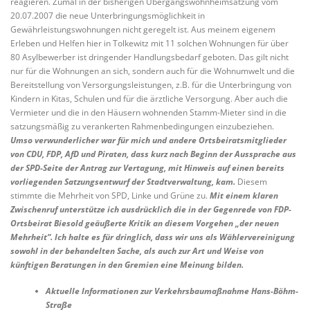
reagieren. Zumal in der bisherigen Übergangswohnheimsatzung vom
20.07.2007 die neue Unterbringungsmöglichkeit in
Gewährleistungswohnungen nicht geregelt ist. Aus meinem eigenem
Erleben und Helfen hier in Tolkewitz mit 11 solchen Wohnungen für über
80 Asylbewerber ist dringender Handlungsbedarf geboten. Das gilt nicht
nur für die Wohnungen an sich, sondern auch für die Wohnumwelt und die
Bereitstellung von Versorgungsleistungen, z.B. für die Unterbringung von
Kindern in Kitas, Schulen und für die ärztliche Versorgung. Aber auch die
Vermieter und die in den Häusern wohnenden Stamm-Mieter sind in die
satzungsmäßig zu verankerten Rahmenbedingungen einzubeziehen.
Umso verwunderlicher war für mich und andere Ortsbeiratsmitglieder
von CDU, FDP, AfD und Piraten, dass kurz nach Beginn der Aussprache aus
der SPD-Seite der Antrag zur Vertagung, mit Hinweis auf einen bereits
vorliegenden Satzungsentwurf der Stadtverwaltung, kam.
Diesem
stimmte die Mehrheit von SPD, Linke und Grüne zu.
Mit einem klaren
Zwischenruf unterstütze ich ausdrücklich die in der Gegenrede von FDP-
Ortsbeirat Biesold geäußerte Kritik an diesem Vorgehen „der neuen
Mehrheit“. Ich halte es für dringlich, dass wir uns als Wählervereinigung
sowohl in der behandelten Sache, als auch zur Art und Weise von
künftigen Beratungen in den Gremien eine Meinung bilden.
Aktuelle Informationen zur Verkehrsbaumaßnahme Hans-Böhm-
Straße