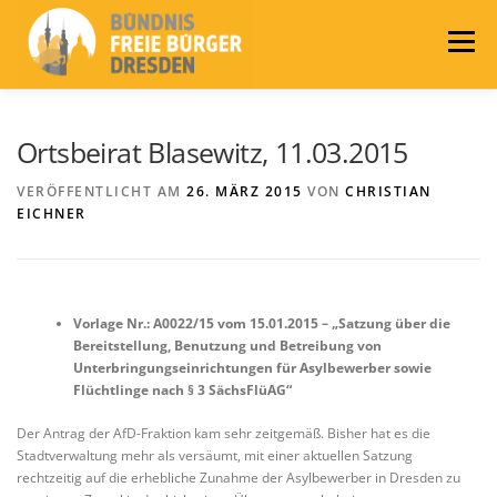
Zum
Inhalt
Menü
springen
LEITLINIEN
AKTUELLES
BÜNDNIS
Ortsbeirat Blasewitz, 11.03.2015
VERÖFFENTLICHT AM
26. MÄRZ 2015
VON
CHRISTIAN
EICHNER
PRESSE
KONTAKT
WAHLEN 2024
Vorlage Nr.: A0022/15 vom 15.01.2015 – „Satzung über die
Bereitstellung, Benutzung und Betreibung von
Unterbringungseinrichtungen für Asylbewerber sowie
Flüchtlinge nach § 3 SächsFlüAG“
Der Antrag der AfD-Fraktion kam sehr zeitgemäß. Bisher hat es die
Stadtverwaltung mehr als versäumt, mit einer aktuellen Satzung
rechtzeitig auf die erhebliche Zunahme der Asylbewerber in Dresden zu