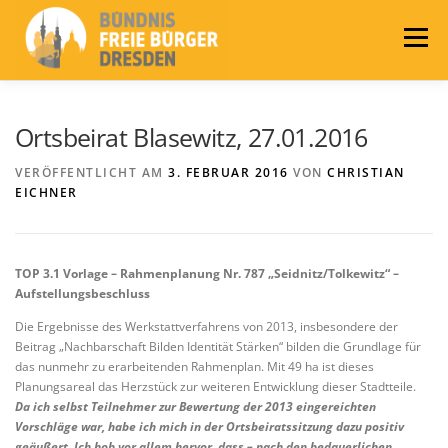
Zum
Inhalt
Menü
springen
LEITLINIEN
AKTUELLES
BÜNDNIS
Ortsbeirat Blasewitz, 27.01.2016
VERÖFFENTLICHT AM
3. FEBRUAR 2016
VON
CHRISTIAN
EICHNER
PRESSE
KONTAKT
WAHLEN 2024
TOP 3.1 Vorlage – Rahmenplanung Nr. 787 „Seidnitz/Tolkewitz“ –
Aufstellungsbeschluss
Die Ergebnisse des Werkstattverfahrens von 2013, insbesondere der
Beitrag „Nachbarschaft Bilden Identität Stärken“ bilden die Grundlage für
das nunmehr zu erarbeitenden Rahmenplan. Mit 49 ha ist dieses
Planungsareal das Herzstück zur weiteren Entwicklung dieser Stadtteile.
Da ich selbst Teilnehmer zur Bewertung der 2013 eingereichten
Vorschläge war, habe ich mich in der Ortsbeiratssitzung dazu positiv
geäußert. Ich hob vor allem hervor, dass – nach den bedauerlichen