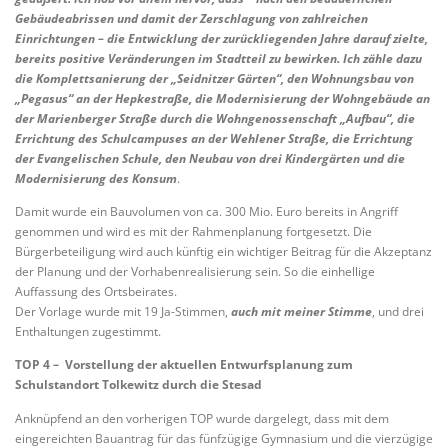
Gebäudeabrissen und damit der Zerschlagung von zahlreichen
Einrichtungen – die Entwicklung der zurückliegenden Jahre darauf zielte,
bereits positive Veränderungen im Stadtteil zu bewirken. Ich zähle dazu
die Komplettsanierung der „Seidnitzer Gärten“, den Wohnungsbau von
„Pegasus“ an der Hepkestraße, die Modernisierung der Wohngebäude an
der Marienberger Straße durch die Wohngenossenschaft „Aufbau“, die
Errichtung des Schulcampuses an der Wehlener Straße, die Errichtung
der Evangelischen Schule, den Neubau von drei Kindergärten und die
Modernisierung des Konsum
.
Damit wurde ein Bauvolumen von ca. 300 Mio. Euro bereits in Angriff
genommen und wird es mit der Rahmenplanung fortgesetzt. Die
Bürgerbeteiligung wird auch künftig ein wichtiger Beitrag für die Akzeptanz
der Planung und der Vorhabenrealisierung sein. So die einhellige
Auffassung des Ortsbeirates.
Der Vorlage wurde mit 19 Ja-Stimmen,
auch mit meiner Stimme
, und drei
Enthaltungen zugestimmt.
TOP 4 – Vorstellung der aktuellen Entwurfsplanung zum
Schulstandort Tolkewitz durch die Stesad
Anknüpfend an den vorherigen TOP wurde dargelegt, dass mit dem
eingereichten Bauantrag für das fünfzügige Gymnasium und die vierzügige