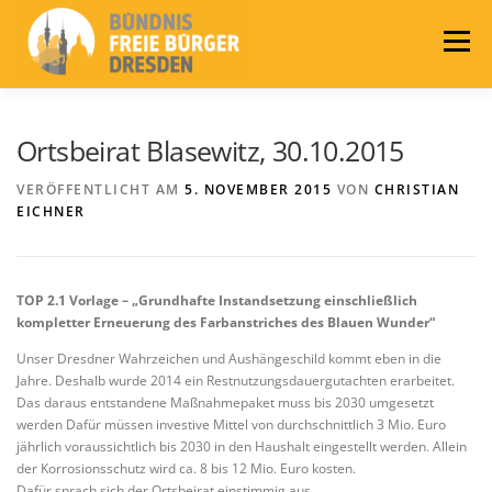
Zum
Inhalt
Menü
springen
LEITLINIEN
AKTUELLES
BÜNDNIS
Ortsbeirat Blasewitz, 30.10.2015
VERÖFFENTLICHT AM
5. NOVEMBER 2015
VON
CHRISTIAN
EICHNER
PRESSE
KONTAKT
WAHLEN 2024
TOP 2.1 Vorlage – „Grundhafte Instandsetzung einschließlich
kompletter Erneuerung des Farbanstriches des Blauen Wunder“
Unser Dresdner Wahrzeichen und Aushängeschild kommt eben in die
Jahre. Deshalb wurde 2014 ein Restnutzungsdauergutachten erarbeitet.
Das daraus entstandene Maßnahmepaket muss bis 2030 umgesetzt
werden Dafür müssen investive Mittel von durchschnittlich 3 Mio. Euro
jährlich voraussichtlich bis 2030 in den Haushalt eingestellt werden. Allein
der Korrosionsschutz wird ca. 8 bis 12 Mio. Euro kosten.
Dafür sprach sich der Ortsbeirat einstimmig aus.