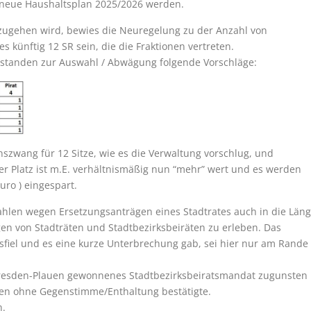
 neue Haushaltsplan 2025/2026 werden.
zugehen wird, bewies die Neuregelung zu der Anzahl von
 künftig 12 SR sein, die die Fraktionen vertreten.
standen zur Auswahl / Abwägung folgende Vorschläge:
szwang für 12 Sitze, wie es die Verwaltung vorschlug, und
r Platz ist m.E. verhältnismäßig nun “mehr” wert und es werden
uro ) eingespart.
hlen wegen Ersetzungsanträgen eines Stadtrates auch in die Län
n von Stadträten und Stadtbezirksbeiräten zu erleben. Das
fiel und es eine kurze Unterbrechung gab, sei hier nur am Rande
 Dresden-Plauen gewonnenes Stadtbezirksbeiratsmandat zugunsten
mmen ohne Gegenstimme/Enthaltung bestätigte.
n.