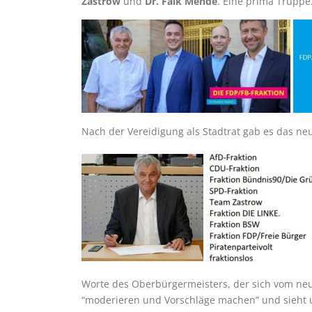
Zastrow
und
Dr. Falk Mende
. Eine prima Truppe
Nach der Vereidigung als Stadtrat gab es das 
Worte des Oberbürgermeisters, der sich vom neue
“moderieren und Vorschläge machen” und sieht u