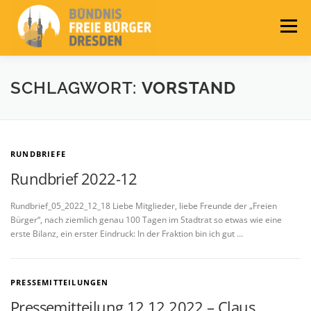
Zum
Inhalt
Menü
springen
LEITLINIEN
AKTUELLES
BÜNDNIS
SCHLAGWORT:
VORSTAND
PRESSE
KONTAKT
WAHLEN 2024
RUNDBRIEFE
Rundbrief 2022-12
Rundbrief_05_2022_12_18 Liebe Mitglieder, liebe Freunde der „Freien
Bürger“, nach ziemlich genau 100 Tagen im Stadtrat so etwas wie eine
erste Bilanz, ein erster Eindruck: In der Fraktion bin ich gut …
PRESSEMITTEILUNGEN
Pressemitteilung 12.12.2022 – Claus