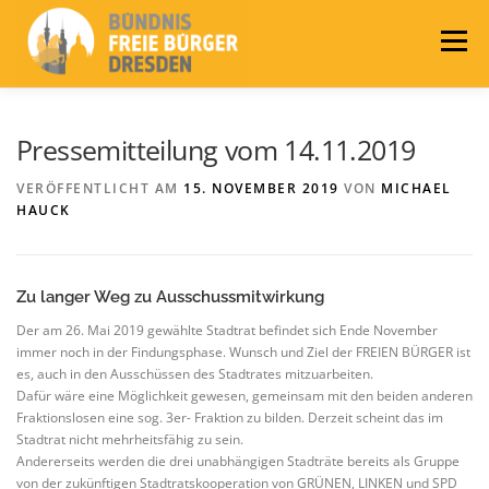
Zum
Inhalt
Menü
springen
LEITLINIEN
AKTUELLES
BÜNDNIS
Pressemitteilung vom 14.11.2019
VERÖFFENTLICHT AM
15. NOVEMBER 2019
VON
MICHAEL
HAUCK
PRESSE
KONTAKT
WAHLEN 2024
Zu langer Weg zu Ausschussmitwirkung
Der am 26. Mai 2019 gewählte Stadtrat befindet sich Ende November
immer noch in der Findungsphase. Wunsch und Ziel der FREIEN BÜRGER ist
es, auch in den Ausschüssen des Stadtrates mitzuarbeiten.
Dafür wäre eine Möglichkeit gewesen, gemeinsam mit den beiden anderen
Fraktionslosen eine sog. 3er- Fraktion zu bilden. Derzeit scheint das im
Stadtrat nicht mehrheitsfähig zu sein.
Andererseits werden die drei unabhängigen Stadträte bereits als Gruppe
von der zukünftigen Stadtratskooperation von GRÜNEN, LINKEN und SPD