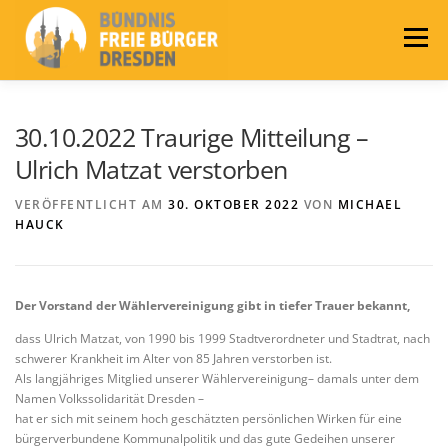
Zum
Inhalt
Menü
springen
LEITLINIEN
AKTUELLES
BÜNDNIS
30.10.2022 Traurige Mitteilung –
Ulrich Matzat verstorben
PRESSE
KONTAKT
WAHLEN 2024
VERÖFFENTLICHT AM
30. OKTOBER 2022
VON
MICHAEL
HAUCK
Der Vorstand der Wählervereinigung gibt in tiefer Trauer bekannt,
dass Ulrich Matzat, von 1990 bis 1999 Stadtverordneter und Stadtrat, nach
schwerer Krankheit im Alter von 85 Jahren verstorben ist.
Als langjähriges Mitglied unserer Wählervereinigung– damals unter dem
Namen Volkssolidarität Dresden –
hat er sich mit seinem hoch geschätzten persönlichen Wirken für eine
bürgerverbundene Kommunalpolitik und das gute Gedeihen unserer