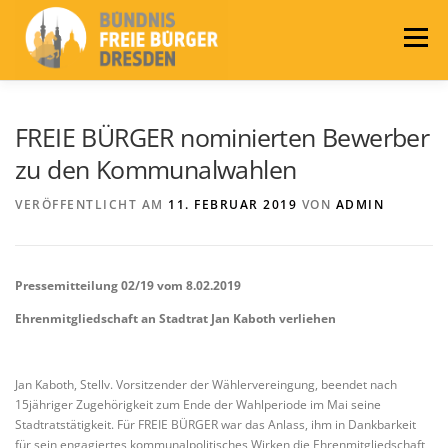
Zum
Inhalt
Menü
springen
LEITLINIEN
AKTUELLES
BÜNDNIS
FREIE BÜRGER nominierten Bewerber
zu den Kommunalwahlen
PRESSE
KONTAKT
WAHLEN 2024
VERÖFFENTLICHT AM
11. FEBRUAR 2019
VON
ADMIN
Pressemitteilung 02
/19 vom
8.02
.
20
19
Ehrenmitgliedschaft an Stadtrat Jan Kaboth verliehen
Jan Kaboth, Stellv. Vorsitzender der Wählervereingung, beendet nach
15jähriger Zugehörigkeit zum Ende der Wahlperiode im Mai seine
Stadtratstätigkeit. Für FREIE BÜRGER war das Anlass, ihm in Dankbarkeit
für sein engagiertes kommunalpolitisches Wirken die Ehrenmitgliedschaft