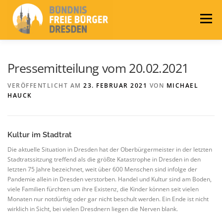
Zum
Inhalt
Menü
springen
LEITLINIEN
AKTUELLES
BÜNDNIS
Pressemitteilung vom 20.02.2021
VERÖFFENTLICHT AM
23. FEBRUAR 2021
VON
MICHAEL
HAUCK
PRESSE
KONTAKT
WAHLEN 2024
Kultur im Stadtrat
Die aktuelle Situation in Dresden hat der Oberbürgermeister in der letzten
Stadtratssitzung treffend als die größte Katastrophe in Dresden in den
letzten 75 Jahre bezeichnet, weit über 600 Menschen sind infolge der
Pandemie allein in Dresden verstorben. Handel und Kultur sind am Boden,
viele Familien fürchten um ihre Existenz, die Kinder können seit vielen
Monaten nur notdürftig oder gar nicht beschult werden. Ein Ende ist nicht
wirklich in Sicht, bei vielen Dresdnern liegen die Nerven blank.