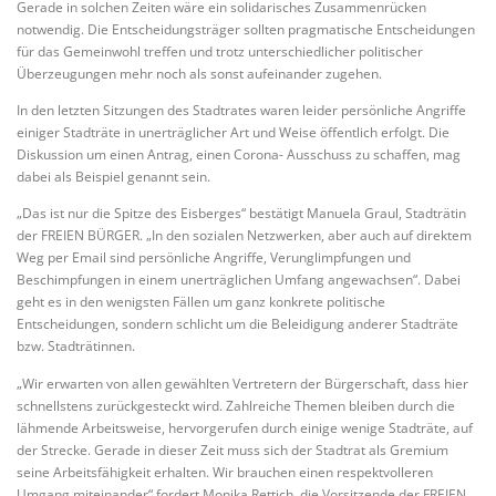
Gerade in solchen Zeiten wäre ein solidarisches Zusammenrücken
notwendig. Die Entscheidungsträger sollten pragmatische Entscheidungen
für das Gemeinwohl treffen und trotz unterschiedlicher politischer
Überzeugungen mehr noch als sonst aufeinander zugehen.
In den letzten Sitzungen des Stadtrates waren leider persönliche Angriffe
einiger Stadträte in unerträglicher Art und Weise öffentlich erfolgt. Die
Diskussion um einen Antrag, einen Corona- Ausschuss zu schaffen, mag
dabei als Beispiel genannt sein.
„Das ist nur die Spitze des Eisberges“ bestätigt Manuela Graul, Stadträtin
der FREIEN BÜRGER. „In den sozialen Netzwerken, aber auch auf direktem
Weg per Email sind persönliche Angriffe, Verunglimpfungen und
Beschimpfungen in einem unerträglichen Umfang angewachsen“. Dabei
geht es in den wenigsten Fällen um ganz konkrete politische
Entscheidungen, sondern schlicht um die Beleidigung anderer Stadträte
bzw. Stadträtinnen.
„Wir erwarten von allen gewählten Vertretern der Bürgerschaft, dass hier
schnellstens zurückgesteckt wird. Zahlreiche Themen bleiben durch die
lähmende Arbeitsweise, hervorgerufen durch einige wenige Stadträte, auf
der Strecke. Gerade in dieser Zeit muss sich der Stadtrat als Gremium
seine Arbeitsfähigkeit erhalten. Wir brauchen einen respektvolleren
Umgang miteinander“ fordert Monika Rettich, die Vorsitzende der FREIEN